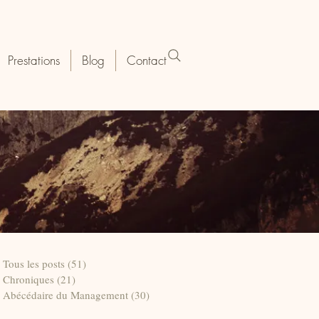
Prestations
Blog
Contact
Tous les posts
(51)
51 posts
Chroniques
(21)
21 posts
Abécédaire du Management
(30)
30 posts