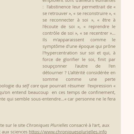
emploient sont d'ailleurs édifiantes 
:  l'abstinence leur permettrait de « 
se retrouver », « se reconstruire », «  
se reconnecter à soi », « être à 
l'écoute de soi », « reprendre le  
contrôle de soi », « se recentrer »... 
Ils m'apparaissent comme le  
symptôme d'une époque qui prône 
l'hypercentration sur soi et qui, à  
force de glorifier le soi, finit par 
soupçonner l'autre de l'en  
détourner ? L'altérité considérée en 
somme comme une perte 
pologie du 
self care 
que pourrait résumer  l'expression « 
 qu'on entend beaucoup  en ces temps de confinement, 
nte qui semble sous-entendre...« car personne ne le fera 
e sur le site 
Chroniques Plurielles
 consacré à l'art, aux 
t aux sciences 
https://www.chroniquesplurielles.info