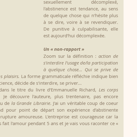
sexuellement décomplexé, 
l'abstinence est tendance, au sens 
de quelque chose qui n'hésite plus 
à se dire, voire à se revendiquer. 
De punitive à culpabilisante, elle 
est aujourd'hui décomplexée.
Un « non-rapport »
Zoom sur la définition : 
action de 
s'interdire l'usage de/la participation 
à quelque chose... Qui se prive de 
s plaisirs.
 La forme grammaticale réfléchie indique bien 
ence, décide de s'interdire, se priver...
dans le titre du livre d'Emmanuelle Richard, 
Les corps 
 Je découvre l'auteure, plus trentenaire, pas encore 
au de 
la Grande Librairie
. J'ai un véritable coup de coeur 
 pour point de départ son expérience d'abstinente 
upture amoureuse. L'entreprise est courageuse car la 
as fait l'amour pendant 5 ans et je vais vous raconter ce « 