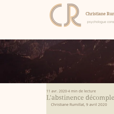
Christiane Rum
psychologue cons
11 avr. 2020
4 min de lecture
L'abstinence décompl
Christiane Rumillat, 9 avril 2020