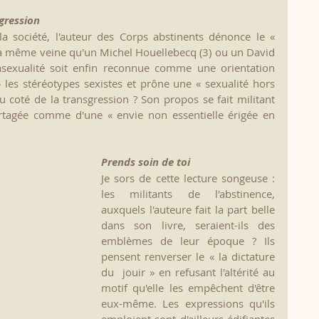
sgression
la société, l'auteur des Corps abstinents dénonce le « 
la même veine qu'un Michel Houellebecq (3) ou un David 
l'asexualité soit enfin reconnue comme une orientation 
» les stéréotypes sexistes et prône une « sexualité hors 
u coté de la transgression ? Son propos se fait militant 
partagée comme d'une « envie non essentielle érigée en 
Prends soin de toi
Je sors de cette lecture songeuse : 
les militants de l'abstinence,  
auxquels l'auteure fait la part belle 
dans son livre, seraient-ils des  
emblèmes de leur époque ? Ils 
pensent renverser le « la dictature 
du  jouir » en refusant l'altérité au 
motif qu'elle les empêchent d'être  
eux-même. Les expressions qu'ils 