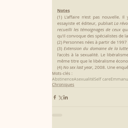
Notes
(1) L'affaire n'est pas nouvelle. I
essayiste et éditeur, publiait 
La révo
recueilli les témoignages de ceux qu
qu'il convoque des spécialistes de l
(2) Personnes nées à partir de 1997
(3) 
Extension du domaine de la lutte
l'accès à la sexualité. Le libérali
même titre que le libéralisme éco
(4) 
No sex last year
, 2008. Une enquêt
Mots-clés :
Abstinence
Asexualité
Self care
Emmanue
Chroniques