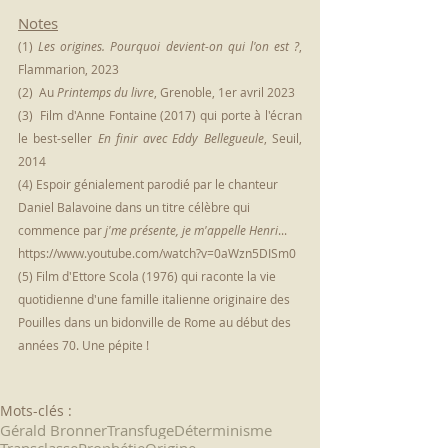
Notes
(
1
) 
Les origines. Pourquoi devient-on qui l'on est ?
, 
Flammarion, 2023
(
2
)  Au 
Printemps du livre
, Grenoble, 1er avril 2023
(
3
)  Film d'Anne Fontaine (2017) qui porte à l'écran 
le best-seller 
En finir avec Eddy Bellegueule
, Seuil, 
2014
(4) Espoir génialement parodié par le chanteur 
Daniel Balavoine dans un titre célèbre qui 
commence par 
j'me présente, je m'appelle Henri
... 
https://www.youtube.com/watch?v=0aWzn5DISm0
(5) Film d'Ettore Scola (1976) qui raconte la vie 
quotidienne d'une famille italienne originaire des 
Pouilles dans un bidonville de Rome au début des 
années 70. Une pépite !
Mots-clés :
Gérald Bronner
Transfuge
Déterminisme
Transclasse
Prophétie
Origine