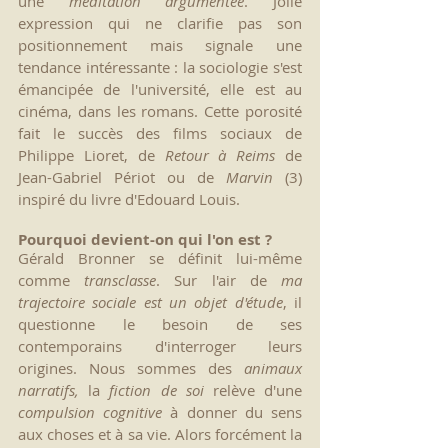
une 
méditation argumentée
. Jolie 
expression qui ne clarifie pas son 
positionnement mais signale une 
tendance intéressante : la sociologie s'est 
émancipée de l'université, elle est au 
cinéma, dans les romans. Cette porosité 
fait le succès des films sociaux de 
Philippe Lioret, de 
Retour à Reims
 de 
Jean-Gabriel Périot ou de 
Marvin 
(
3
) 
inspiré du livre d'Edouard Louis. 
Pourquoi devient-on qui l'on est ?
Gérald Bronner se définit lui-même 
comme 
transclasse
. Sur l'air de 
ma 
trajectoire sociale est un objet d'étude
, il 
questionne le besoin de ses 
contemporains d'interroger leurs 
origines. Nous sommes des 
animaux 
narratifs,
 la 
fiction de soi
 relève d'une 
compulsion cognitive
 à donner du sens 
aux choses et à sa vie. Alors forcément la 