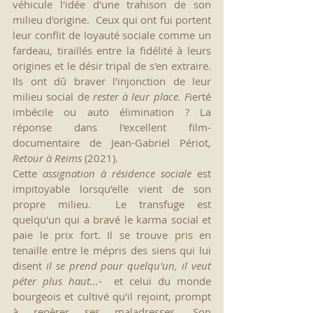
véhicule l'idée d'une trahison de son 
milieu d'origine.  Ceux qui ont fui portent 
leur conflit de loyauté sociale comme un 
fardeau, tiraillés entre la fidélité à leurs 
origines et le désir tripal de s'en extraire. 
Ils ont dû braver l'injonction de leur 
milieu social de 
rester à leur place. F
ierté 
imbécile ou auto élimination ? La 
réponse dans l'excellent film-
documentaire de Jean-Gabriel Périot, 
Retour à Reims
 (2021).
Cette 
assignation à résidence sociale
 est 
impitoyable lorsqu'elle vient de son 
propre milieu.  Le transfuge est 
quelqu'un qui a bravé le karma social et 
paie le prix fort. Il se trouve pris en 
tenaille entre le mépris des siens qui lui 
disent 
il se prend pour quelqu'un, il veut 
péter plus haut...
-  et celui du monde 
bourgeois et cultivé qu'il rejoint, prompt 
à repèrer ses maladresses. Son 