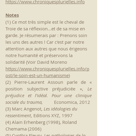
https://www.chroniquesplurielles.info
Notes
(
1
) Ce mot très simple est le cheval de 
Troie de sa réflexion...et de sa mise en 
garde. Je résumerais par : Prenons soin 
les uns des autres ! Car c'est par notre 
attention aux autres que nous érigeons 
notre humanité et préservons la 
solidarité (Voir David Moreno 
https://www.chroniquesplurielles.info/p
ost/le-soin-est-un-humanisme
)
(2) Pierre-Laurent Assoun parle de « 
position subjective préjudiciée », 
Le 
préjudice et l'idéal. Pour une clinique 
sociale du trauma,
 	Economica, 2012
(3) Marc Angenot, 
Les idéologies du 
ressentiment
, Editions XYZ, 1997
(4) Alain Erhenberg (1998), Roland 
Chemama (2006)
(5) Cynthia Fleury, 
Les pathologies de la 