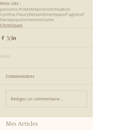
Mots-clés :
passions tristes
Mépris
Victimisation
Cynthia Fleury
Ressentiment
passif-agressif
haine
populisme
Amertume
Chroniques
Commentaires
Rédigez un commentaire...
Mes Articles