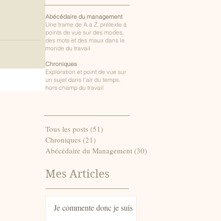
Abécé
daire du management
Une trame de A à Z, prétexte à
points de vue sur des modes,
travail,
des mots et des maux dans le
monde du travail
Chroniques
Exploration et point de vue sur
un sujet dans l'air du temps,
hors champ du travail
Tous les posts
(51)
51 posts
Chroniques
(21)
21 posts
Abécédaire du Management
(30)
30 posts
Mes Articles
Je commente donc je suis