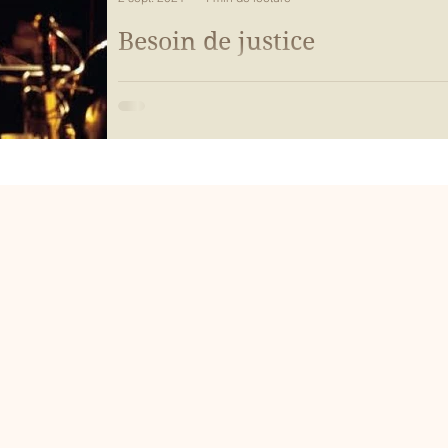
Besoin de justice
J COMME JUSTICE. Très présent dans le monde du 
faut-il prendre le sentiment d'injustice au sérieux ?