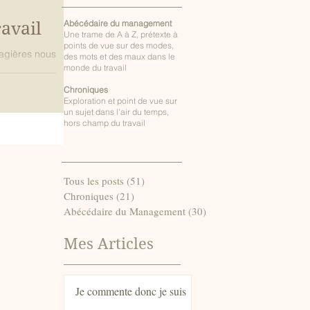
Abécé
daire du management
avail
Une trame de A à Z, prétexte à
points de vue sur des modes,
agières nous
des mots et des maux dans le
monde du travail
Chroniques
Exploration et point de vue sur
un sujet dans l'air du temps,
hors champ du travail
Tous les posts
(51)
51 posts
Chroniques
(21)
21 posts
Abécédaire du Management
(30)
30 posts
Mes Articles
Je commente donc je suis