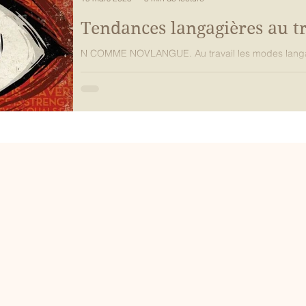
Tendances langagières au tr
N COMME NOVLANGUE. Au travail les modes lang
contaminent et nous distinguent